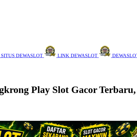
SITUS DEWASLOT
LINK DEWASLOT
DEWASLO
rong Play Slot Gacor Terbaru,