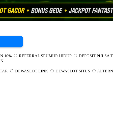
N 10%
REFERRAL SEUMUR HIDUP
DEPOSIT PULSA
AN
TAR
DEWASLOT LINK
DEWASLOT SITUS
ALTERN